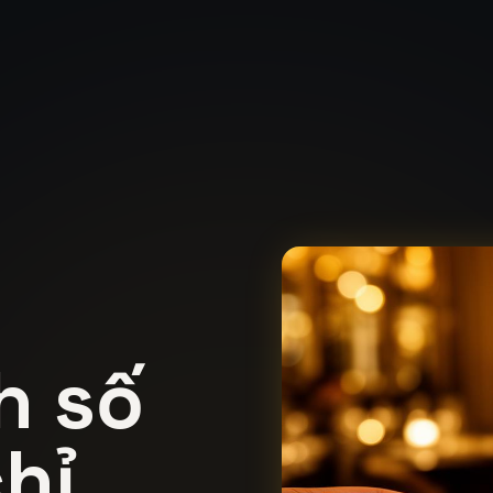
h số
hỉ