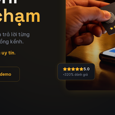
 chạm
trả lời từng
cồng kềnh.
uy tín.
5.0
 demo
+320% đánh giá